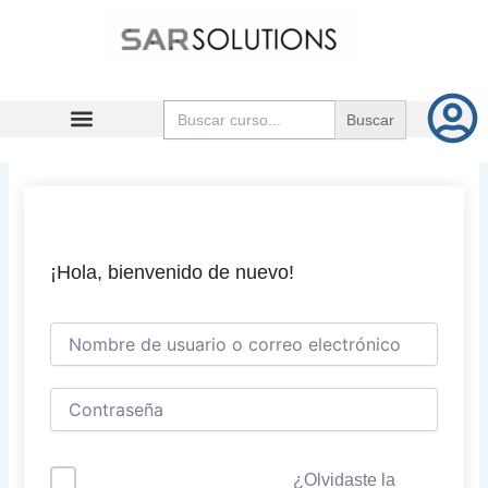
Ir
al
contenido
Buscar:
¡Hola, bienvenido de nuevo!
¿Olvidaste la