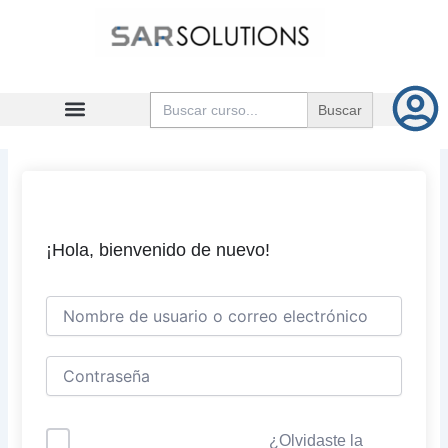
Ir
al
contenido
Buscar:
¡Hola, bienvenido de nuevo!
¿Olvidaste la