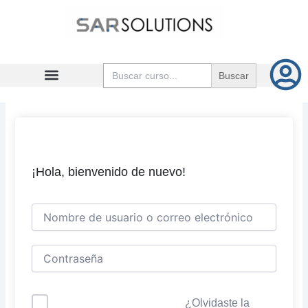
Ir
al
contenido
Buscar:
¡Hola, bienvenido de nuevo!
¿Olvidaste la