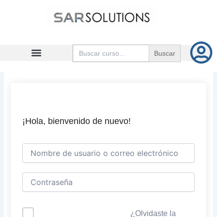
Ir
al
contenido
Buscar:
¡Hola, bienvenido de nuevo!
¿Olvidaste la