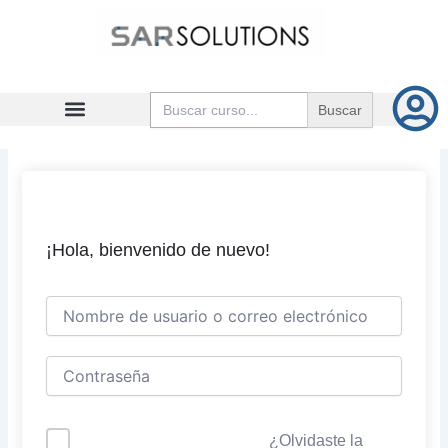
Ir
al
contenido
Buscar:
¡Hola, bienvenido de nuevo!
¿Olvidaste la