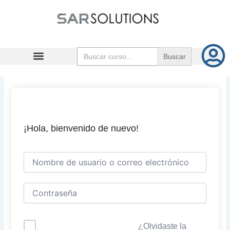
Ir
al
contenido
Buscar:
¡Hola, bienvenido de nuevo!
¿Olvidaste la