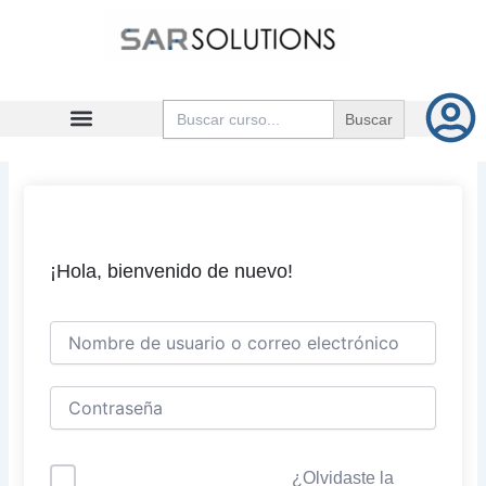
Ir
al
contenido
Buscar:
¡Hola, bienvenido de nuevo!
¿Olvidaste la