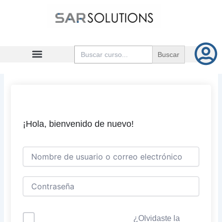
Ir
al
contenido
Buscar:
¡Hola, bienvenido de nuevo!
¿Olvidaste la