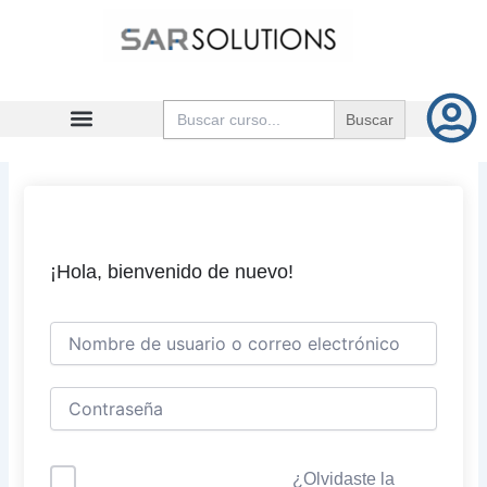
Ir
al
contenido
Buscar:
¡Hola, bienvenido de nuevo!
¿Olvidaste la