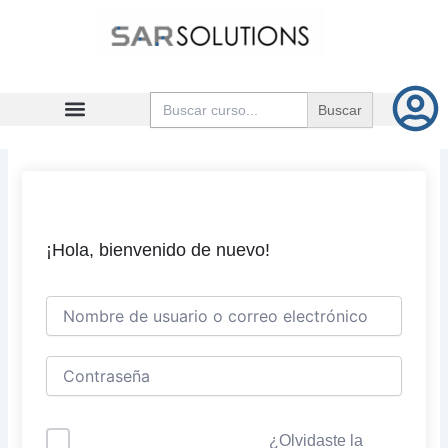
Ir
al
contenido
Buscar:
¡Hola, bienvenido de nuevo!
¿Olvidaste la