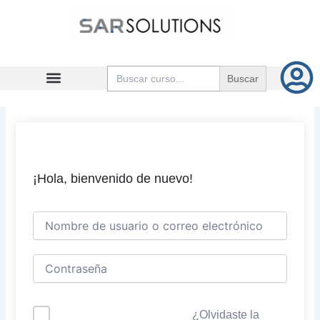
Ir
al
contenido
Buscar:
¡Hola, bienvenido de nuevo!
¿Olvidaste la