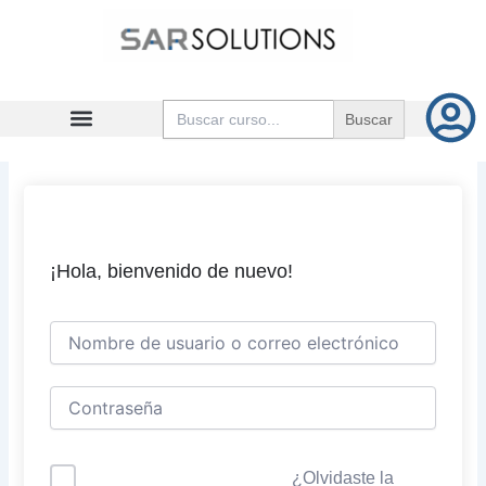
Ir
al
contenido
Buscar:
¡Hola, bienvenido de nuevo!
¿Olvidaste la