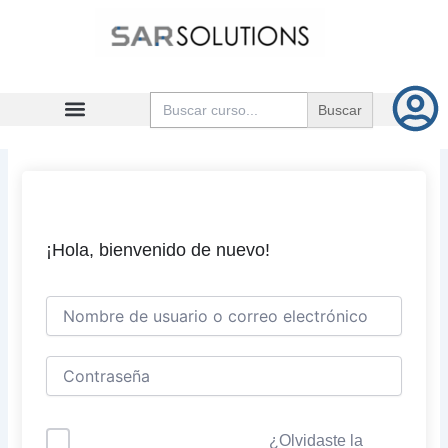
Ir
al
contenido
Buscar:
¡Hola, bienvenido de nuevo!
¿Olvidaste la