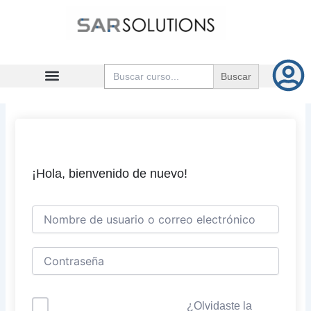
Ir
al
contenido
Buscar:
¡Hola, bienvenido de nuevo!
¿Olvidaste la