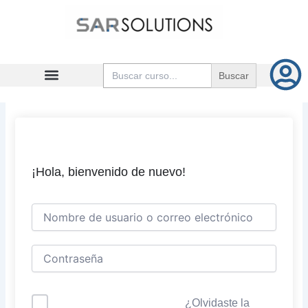
Ir
al
contenido
Buscar:
¡Hola, bienvenido de nuevo!
¿Olvidaste la