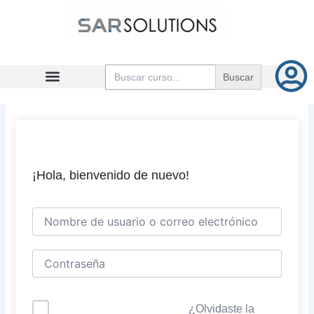
Ir
al
contenido
Buscar:
¡Hola, bienvenido de nuevo!
¿Olvidaste la