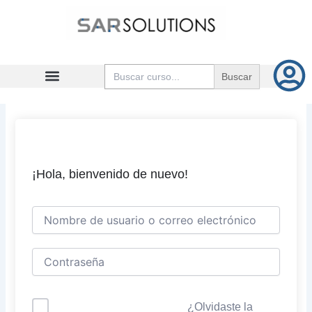
Ir
al
contenido
Buscar:
¡Hola, bienvenido de nuevo!
¿Olvidaste la