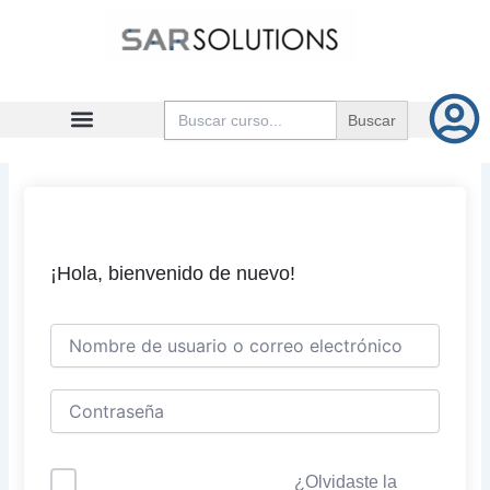
Ir
al
contenido
Buscar:
¡Hola, bienvenido de nuevo!
¿Olvidaste la