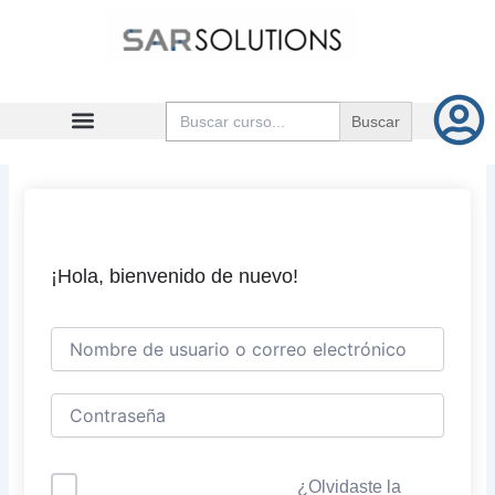
Ir
al
contenido
Buscar:
¡Hola, bienvenido de nuevo!
¿Olvidaste la