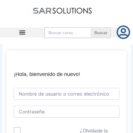
Ir
al
contenido
Buscar:
¡Hola, bienvenido de nuevo!
¿Olvidaste la