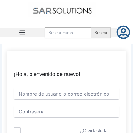
Ir
al
contenido
Buscar:
¡Hola, bienvenido de nuevo!
¿Olvidaste la