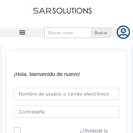
Ir
al
contenido
Buscar:
¡Hola, bienvenido de nuevo!
¿Olvidaste la