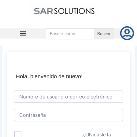
Ir
al
contenido
Buscar:
¡Hola, bienvenido de nuevo!
¿Olvidaste la