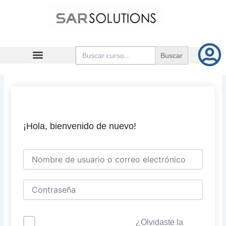
Ir
al
contenido
Buscar:
¡Hola, bienvenido de nuevo!
¿Olvidaste la