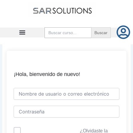
Ir
al
contenido
Buscar:
¡Hola, bienvenido de nuevo!
¿Olvidaste la