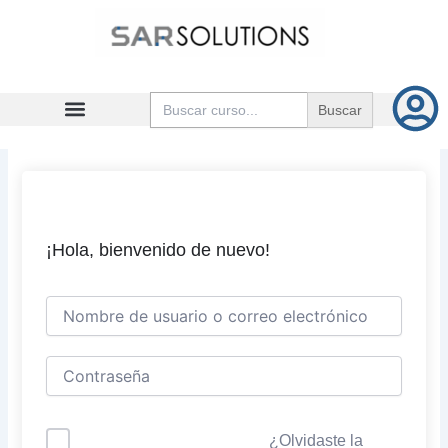
Ir
al
contenido
Buscar:
¡Hola, bienvenido de nuevo!
¿Olvidaste la