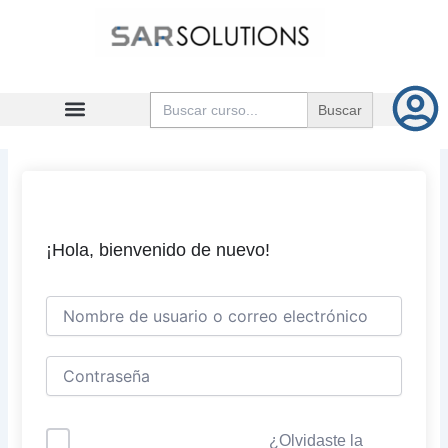
Ir
al
contenido
Buscar:
¡Hola, bienvenido de nuevo!
¿Olvidaste la