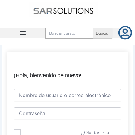
Ir
al
contenido
Buscar:
¡Hola, bienvenido de nuevo!
¿Olvidaste la