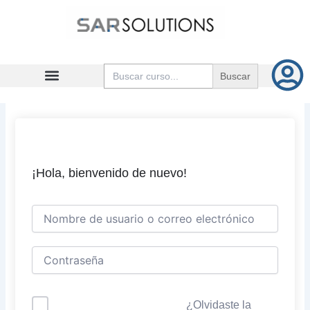
Ir
al
contenido
Buscar:
¡Hola, bienvenido de nuevo!
¿Olvidaste la