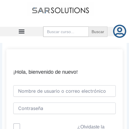
Ir
al
contenido
Buscar:
¡Hola, bienvenido de nuevo!
¿Olvidaste la