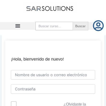
Ir
al
contenido
Buscar:
¡Hola, bienvenido de nuevo!
¿Olvidaste la