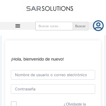
Ir
al
contenido
Buscar:
¡Hola, bienvenido de nuevo!
¿Olvidaste la