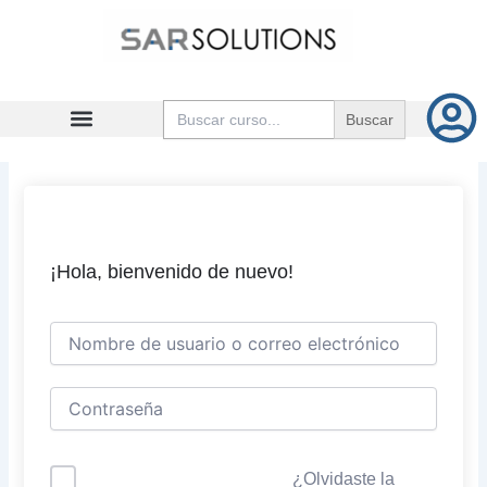
Ir
al
contenido
Buscar:
¡Hola, bienvenido de nuevo!
¿Olvidaste la