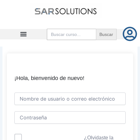
Ir
al
contenido
Buscar:
¡Hola, bienvenido de nuevo!
¿Olvidaste la