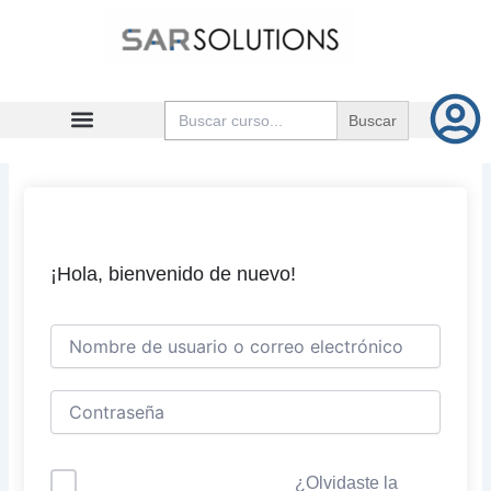
Ir
al
contenido
Buscar:
¡Hola, bienvenido de nuevo!
¿Olvidaste la