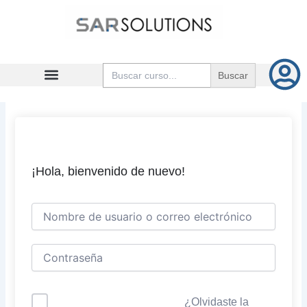
Ir
al
contenido
Buscar:
¡Hola, bienvenido de nuevo!
¿Olvidaste la