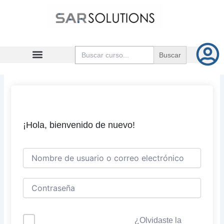
Ir
al
contenido
Buscar:
¡Hola, bienvenido de nuevo!
¿Olvidaste la