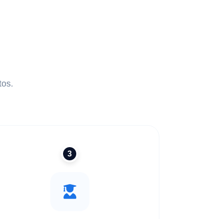
tos.
3